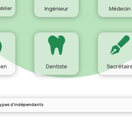
bilier
Ingénieur
Médecin



ien
Dentiste
Secrétair
 types d’indépendants