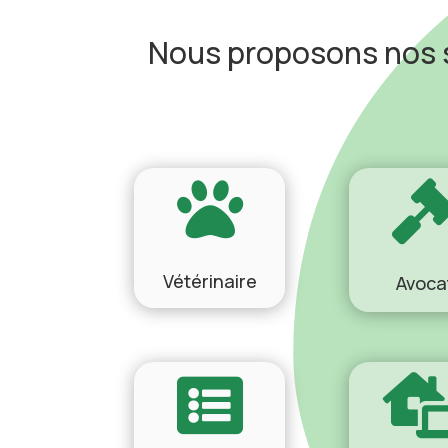
Nous proposons nos s

Vétérinaire
Avoca
