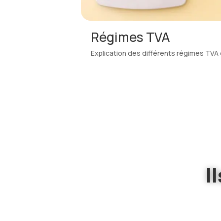
Les cotisations socia
 impliquent
Explications détaillées du calcul des co
fonction de votre statut
I