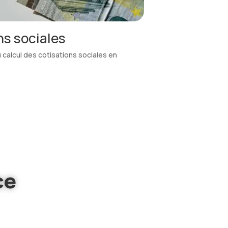
fessionnels
n détail et la différence entre les frais
ce