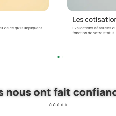
les
Les frais pro
tisations sociales en
Les frais professionnels e
réels ou forfaitaires
ls nous ont fait confian
⭐⭐⭐⭐⭐