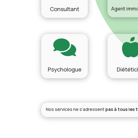
Consultant
Agent immo

Psychologue
Diététic
Nos services ne s’adressent
pas à tous les
Voici les critères à respecter :
✅ Résidence fiscale en
Belgique