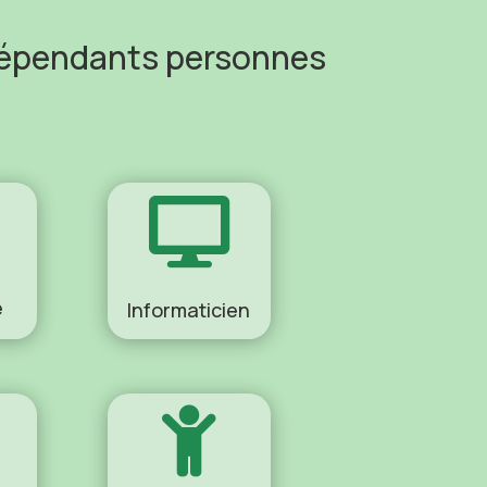
ndépendants personnes

e
Informaticien
