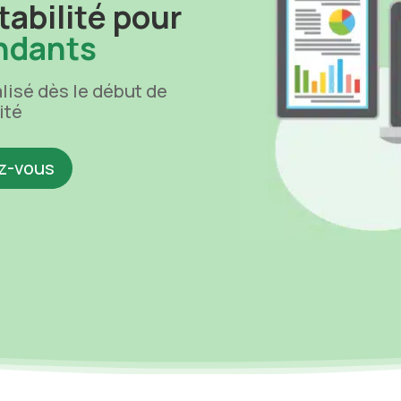
abilité pour
ndants
sé dès le début de
ité
z-vous