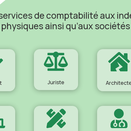
ervices de comptabilité aux i
physiques ainsi qu’aux sociétés



Juriste
t
Architect


